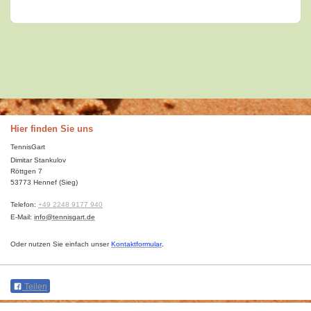
Hier finden Sie uns
TennisGart
Dimitar Stankulov
Röttgen 7
53773
Hennef (Sieg)
Telefon:
+49 2248 9177 940
E-Mail:
info@tennisgart.de
Oder nutzen Sie einfach unser
Kontaktformular
.
Teilen