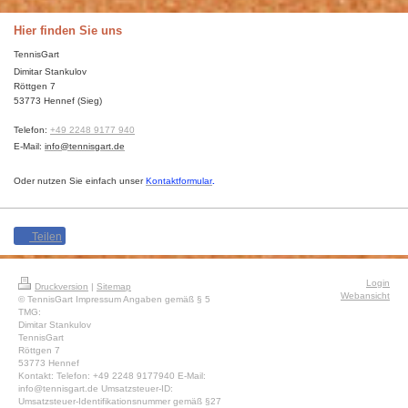
Hier finden Sie uns
TennisGart
Dimitar Stankulov
Röttgen 7
53773
Hennef (Sieg)
Telefon:
+49 2248 9177 940
E-Mail:
info@tennisgart.de
Oder nutzen Sie einfach unser
Kontaktformular
.
Teilen
Login
Druckversion
|
Sitemap
Webansicht
© TennisGart Impressum Angaben gemäß § 5
TMG:
Dimitar Stankulov
TennisGart
Röttgen 7
53773 Hennef
Kontakt: Telefon: +49 2248 9177940 E-Mail:
info@tennisgart.de Umsatzsteuer-ID:
Umsatzsteuer-Identifikationsnummer gemäß §27